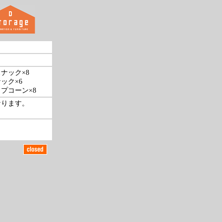
ナック×8
ック×6
プコーン×8
なります。