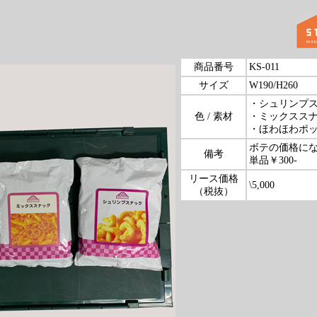
商品番号
KS-011
サイズ
W190/H260
・シュリンプス
色 / 素材
・ミックススナ
・ほわほわポッ
ボテの価格に
備考
単品￥300-
リース価格
\5,000
（税抜）