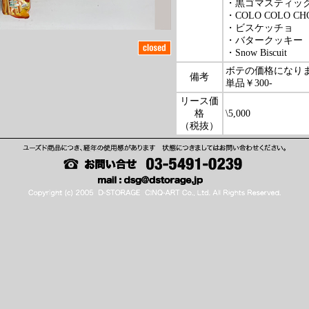
・黒ゴマスティッ
・COLO COLO CH
・ビスケッチョ
・バタークッキー
・Snow Biscuit
ボテの価格になり
備考
単品￥300-
リース価
格
\5,000
（税抜）