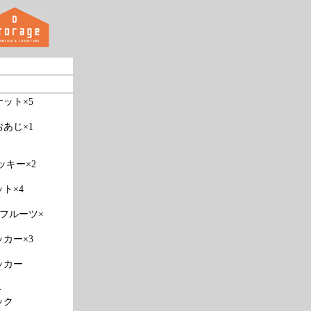
ット×5
おあじ×1
ッキー×2
ト×4
ル/フルーツ×
カー×3
ッカー
ト
ック