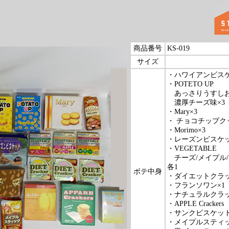
商品番号
KS-019
サイズ
・ハワイアンビスケ
・POTETO UP
あっさりうすし
濃厚チーズ味×3
・Mary×3
・ チョコチップク
・Morimo×3
・レーズンビスケッ
・VEGETABLE
チーズ/メイプ
各1
ボテ中身
・ダイエットクラッ
・フランソワン×1
・ナチュラルクラ
・APPLE Crackers
・サンクビスケッ
・メイプルスティ