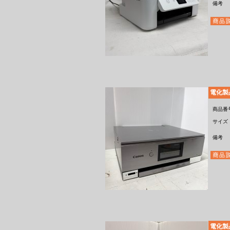
備考
電化製
商品番
サイズ
備考
電化製