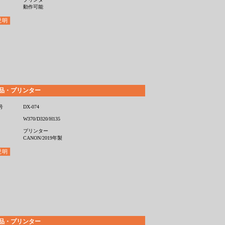
動作可能
品・プリンター
号
DX-074
W370/D320/H135
プリンター
CANON/2019年製
品・プリンター