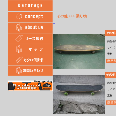
その他 >>> 乗り物
1
その他
商品番
サイズ
素材
その他
商品番
サイズ
素材