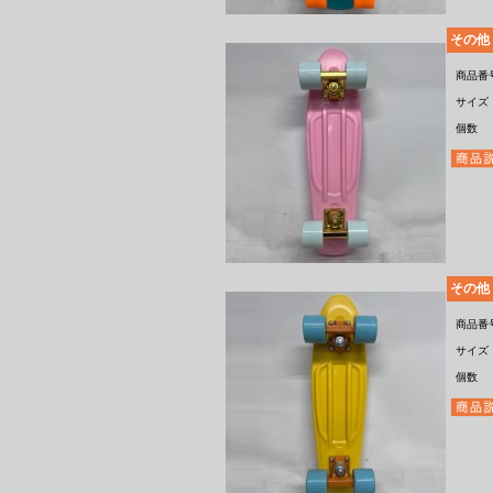
その他
商品番
サイズ
個数
その他
商品番
サイズ
個数