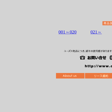
001～020
021～