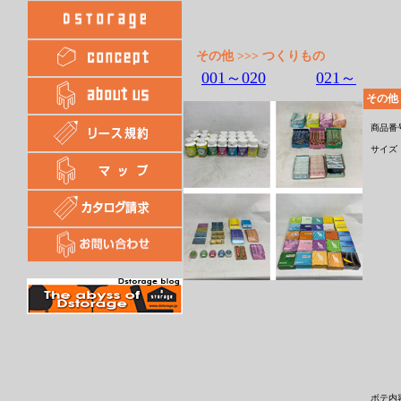
その他 >>> つくりもの
001～020
021～
その他
商品番
サイズ
ボテ内